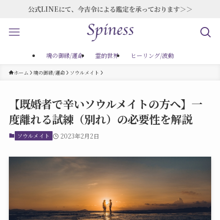
公式LINEにて、今吉令による鑑定を承っております＞＞
魂の御縁/運命
霊的世界
ヒーリング/波動
ホーム
魂の御縁/運命
ソウルメイト
【既婚者で辛いソウルメイトの方へ】一
度離れる試練（別れ）の必要性を解説
ソウルメイト
2023年2月2日