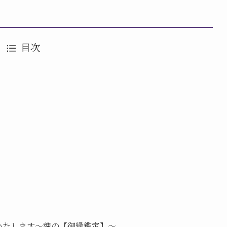
目次
いたします〜魂の【御縁鑑定】〜