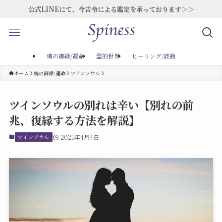
公式LINEにて、今吉令による鑑定を承っております＞＞
魂の御縁/運命
霊的世界
ヒーリング/波動
ホーム
魂の御縁/運命
ツインソウル
ツインソウルの別れは辛い【別れの前
兆、復縁する方法を解説】
ツインソウル
2021年4月4日