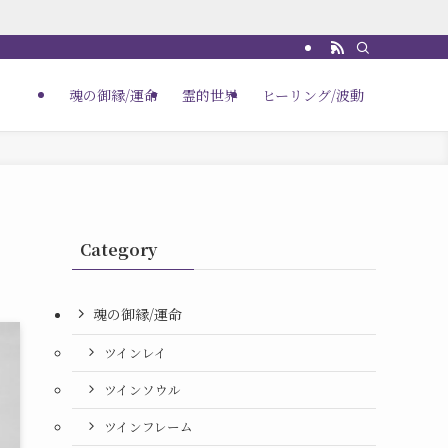
魂の御縁/運命
霊的世界
ヒーリング/波動
】
Category
魂の御縁/運命
ツインレイ
ツインソウル
ツインフレーム