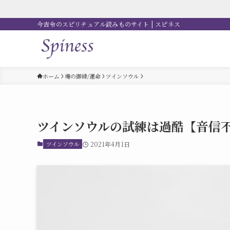
今吉令のスピリチュアル読みものサイト | スピネス
ホーム
魂の御縁/運命
ツインソウル
ツインソウルの試練は過酷【音信
ツインソウル
2021年4月1日