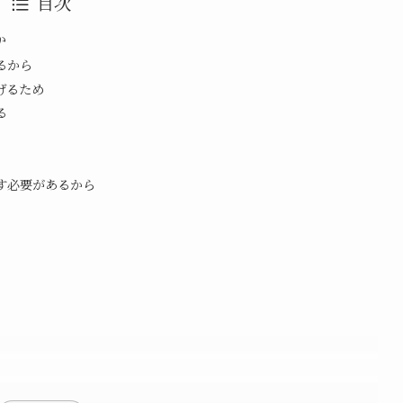
目次
か
るから
げるため
る
す必要があるから