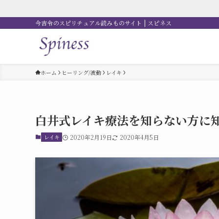
今吉令のスピリチュアル読みものサイト | スピネス
ホーム
ヒーリング/波動
レイキ
白井式レイキ療法を知らない方に
レイキ
2020年2月19日
2020年4月5日